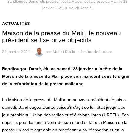
Bandiougou Danté, élu président de la Maison de la presse du Mali, le 23
janvier 2021. © Malick Konaté.
ACTUALITÉS
Maison de la presse du Mali : le nouveau
président se fixe onze objectifs
24 janvier 2021
2
par
Maliki Diallo
4 mins de lecture
4
j
a
Bandiougou Danté, élu ce samedi 23 janvier, à la tête de la
n
Maison de la presse du Mali place son mandant sous le signe
v
de la refondation de la presse malienne.
i
e
r
La Maison de la presse du Mali a un nouveau président depuis ce
2
0
samedi. Bandiougou Danté, puisqu’il s’agit de lui, était jusqu’à ce
2
jour président l’Union des radios et télévisions libres (URTEL). Ses
1
objectifs pour les ans à venir de son mandat: faire la Maison de la
presse un cadre agréable en procédant à sa rénovation et en la