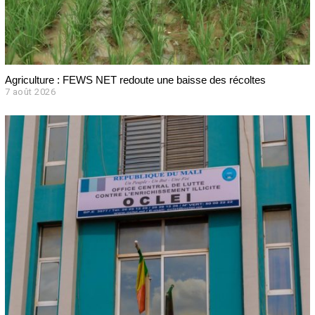
Agriculture : FEWS NET redoute une baisse des récoltes
7 août 2026
7
a
o
û
t
2
0
2
6