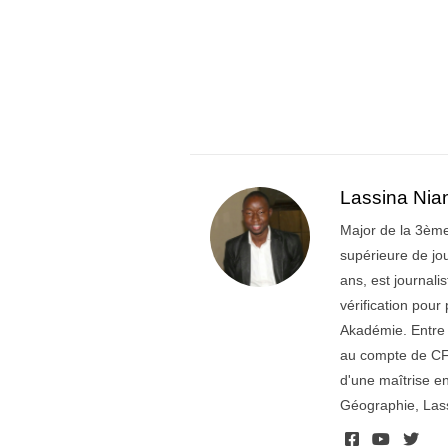
Lassina Nia
Major de la 3ème
supérieure de jo
ans, est journal
vérification pou
Akadémie. Entre 2
au compte de CFI
d'une maîtrise en
Géographie, Lass