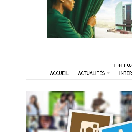
"INF
"INF
ACCUEIL
ACTUALITÉS
INTE