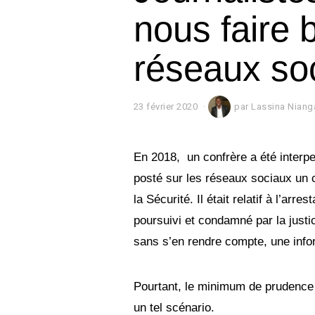
nous faire b
réseaux so
23 février 2020
2
par
Lassina Niang
3
f
é
v
En 2018, un confrère a été interpel
r
posté sur les réseaux sociaux un c
i
e
la Sécurité. Il était relatif à l’ar
r
2
poursuivi et condamné par la justi
0
sans s’en rendre compte, une infor
2
0
Pourtant, le minimum de prudence et
un tel scénario.