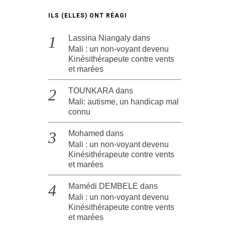
ILS (ELLES) ONT RÉAGI
Lassina Niangaly
dans
Mali : un non-voyant devenu
Kinésithérapeute contre vents
et marées
TOUNKARA
dans
Mali: autisme, un handicap mal
connu
Mohamed
dans
Mali : un non-voyant devenu
Kinésithérapeute contre vents
et marées
Mamédi DEMBELE
dans
Mali : un non-voyant devenu
Kinésithérapeute contre vents
et marées