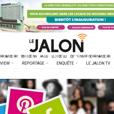
ORMER BIEN AU LIEU D'INFORMER 
ORMER BIEN AU LIEU D'INFORMER
RVIEW
REPORTAGE
ENQUÊTE
LE JALON TV