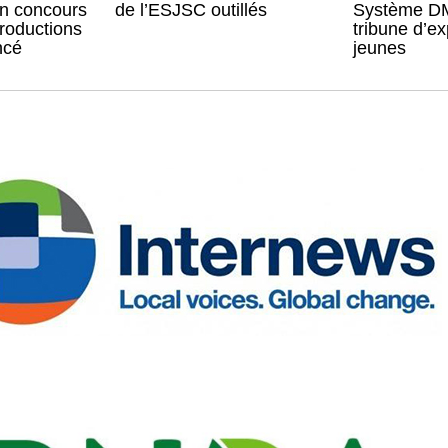
un concours
de l’ESJSC outillés
Système DM
roductions
tribune d’e
ncé
jeunes