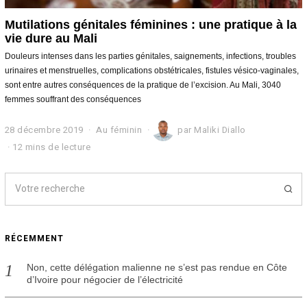
Mutilations génitales féminines : une pratique à la
vie dure au Mali
Douleurs intenses dans les parties génitales, saignements, infections, troubles
urinaires et menstruelles, complications obstétricales, fistules vésico-vaginales,
sont entre autres conséquences de la pratique de l’excision. Au Mali, 3040
femmes souffrant des conséquences
28 décembre 2019
5
Au féminin
par
Maliki Diallo
j
12 mins de lecture
a
n
v
i
e
r
2
RÉCEMMENT
0
2
0
Non, cette délégation malienne ne s’est pas rendue en Côte
d’Ivoire pour négocier de l’électricité