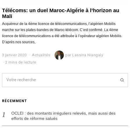
Télécoms: un duel Maroc-Algérie à l’horizon au
Mali
Acquéreur de la 4ème licence de télécommunications, l’algérien Mobilis
marche sur les plates-bandes de Maroc-télécom. C’est confirmé. La 4ème
licence de télécommunications a été attribuée à l’opérateur algérien Mobilis.
D’après nos sources,
3 janvier 2020
2
Actualités
par
Lassina Niangaly
1
2 mins de lecture
j
a
n
v
i
e
r
RÉCEMMENT
2
0
2
OCLEI : des montants irréguliers relevés, mais aussi des
0
efforts de réforme salués