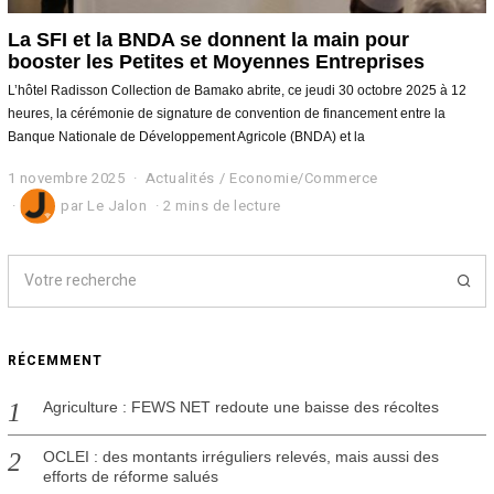
La SFI et la BNDA se donnent la main pour
booster les Petites et Moyennes Entreprises
L’hôtel Radisson Collection de Bamako abrite, ce jeudi 30 octobre 2025 à 12
heures, la cérémonie de signature de convention de financement entre la
Banque Nationale de Développement Agricole (BNDA) et la
1 novembre 2025
2
Actualités
/
Economie/Commerce
n
par
Le Jalon
2 mins de lecture
o
v
e
m
b
r
e
2
RÉCEMMENT
0
2
Agriculture : FEWS NET redoute une baisse des récoltes
5
OCLEI : des montants irréguliers relevés, mais aussi des
efforts de réforme salués