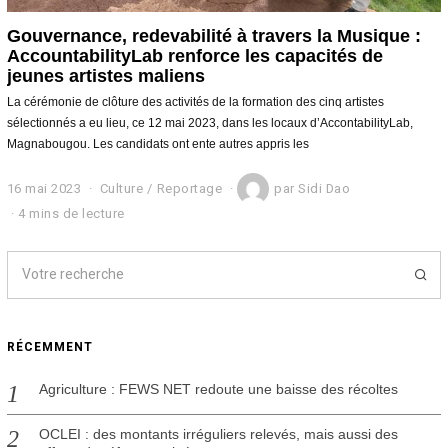
Gouvernance, redevabilité à travers la Musique :
AccountabilityLab renforce les capacités de
jeunes artistes maliens
La cérémonie de clôture des activités de la formation des cinq artistes
sélectionnés a eu lieu, ce 12 mai 2023, dans les locaux d’AccontabilityLab,
Magnabougou. Les candidats ont ente autres appris les
16 mai 2023
1
Culture
/
Reportage
par
Sidi Dao
6
4 mins de lecture
m
a
i
2
0
2
3
RÉCEMMENT
Agriculture : FEWS NET redoute une baisse des récoltes
OCLEI : des montants irréguliers relevés, mais aussi des