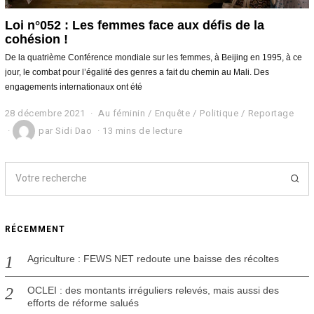
Loi n°052 : Les femmes face aux défis de la
cohésion !
De la quatrième Conférence mondiale sur les femmes, à Beijing en 1995, à ce
jour, le combat pour l’égalité des genres a fait du chemin au Mali. Des
engagements internationaux ont été
28 décembre 2021
2
Au féminin
/
Enquête
/
Politique
/
Reportage
8
par
Sidi Dao
13 mins de lecture
d
é
c
e
m
b
r
e
RÉCEMMENT
2
0
Agriculture : FEWS NET redoute une baisse des récoltes
2
1
OCLEI : des montants irréguliers relevés, mais aussi des
efforts de réforme salués