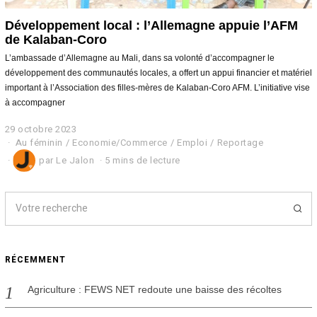
Développement local : l’Allemagne appuie l’AFM
de Kalaban-Coro
L’ambassade d’Allemagne au Mali, dans sa volonté d’accompagner le
développement des communautés locales, a offert un appui financier et matériel
important à l’Association des filles-mères de Kalaban-Coro AFM. L’initiative vise
à accompagner
29 octobre 2023
2
9
Au féminin
/
Economie/Commerce
/
Emploi
/
Reportage
o
par
Le Jalon
5 mins de lecture
c
t
o
b
r
e
2
0
RÉCEMMENT
2
3
Agriculture : FEWS NET redoute une baisse des récoltes