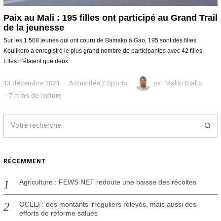
Paix au Mali : 195 filles ont participé au Grand Trail
de la jeunesse
Sur les 1 508 jeunes qui ont couru de Bamako à Gao, 195 sont des filles.
Koulikoro a enregistré le plus grand nombre de participantes avec 42 filles.
Elles n’étaient que deux
13 décembre 2021
2
Actualités
/
Sports
par
Maliki Diallo
4
7 mins de lecture
d
é
c
e
m
b
r
RÉCEMMENT
e
2
0
Agriculture : FEWS NET redoute une baisse des récoltes
2
1
OCLEI : des montants irréguliers relevés, mais aussi des
efforts de réforme salués