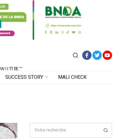
Facebook
Twitter
YouTube
VITE"
 VITE"
SUCCESS STORY
MALI CHECK