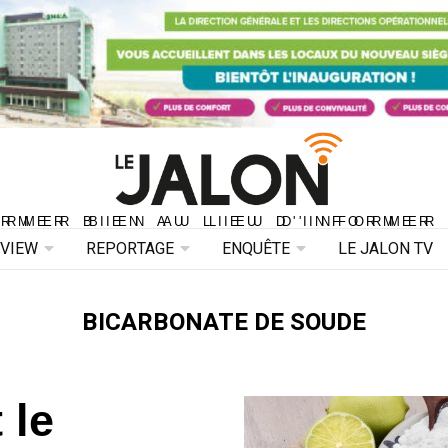
ORMER BIEN AU LIEU D'INFORMER 
ORMER BIEN AU LIEU D'INFORMER
RVIEW
REPORTAGE
ENQUÊTE
LE JALON TV
BICARBONATE DE SOUDE
 le