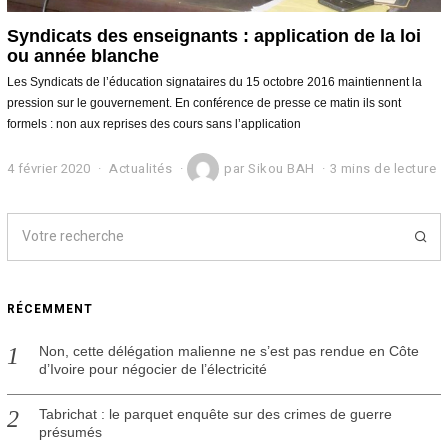
Syndicats des enseignants : application de la loi
ou année blanche
Les Syndicats de l’éducation signataires du 15 octobre 2016 maintiennent la
pression sur le gouvernement. En conférence de presse ce matin ils sont
formels : non aux reprises des cours sans l’application
4 février 2020
4
Actualités
par
Sikou BAH
3 mins de lecture
f
é
v
r
i
e
r
RÉCEMMENT
2
0
2
Non, cette délégation malienne ne s’est pas rendue en Côte
0
d’Ivoire pour négocier de l’électricité
Tabrichat : le parquet enquête sur des crimes de guerre
présumés