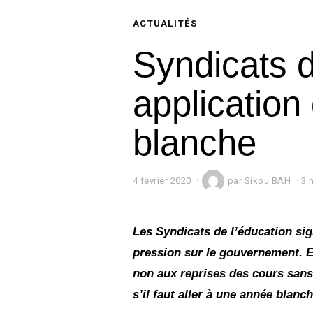
ACTUALITÉS
Syndicats d
application
blanche
4 février 2020
4
par
Sikou BAH
3 
f
é
v
r
Les Syndicats de l’éducation sig
i
pression sur le gouvernement. E
e
r
non aux reprises des cours sans 
2
0
s’il faut aller à une année blanch
2