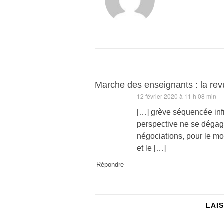
Marche des enseignants : la re
12 février 2020 à 11 h 08 min
dit :
[…] grève séquencée infr
perspective ne se dégage
négociations, pour le mo
et le […]
Répondre
LAI