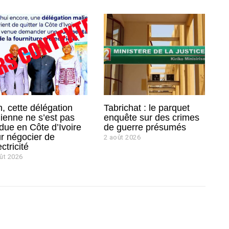
, cette délégation
Tabrichat : le parquet
ienne ne s’est pas
enquête sur des crimes
due en Côte d’Ivoire
de guerre présumés
r négocier de
2 août 2026
2
a
ectricité
o
ût 2026
û
t
2
0
2
6