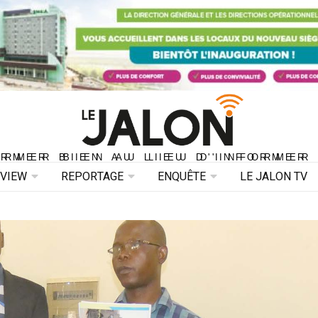
ORMER BIEN AU LIEU D'INFORMER 
ORMER BIEN AU LIEU D'INFORMER
RVIEW
REPORTAGE
ENQUÊTE
LE JALON TV