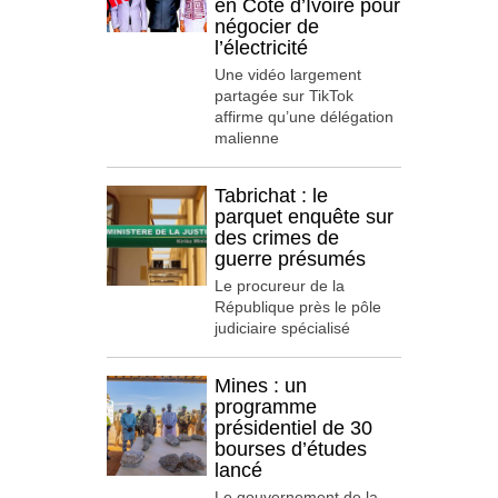
en Côte d’Ivoire pour
négocier de
l’électricité
Une vidéo largement
partagée sur TikTok
affirme qu’une délégation
malienne
Tabrichat : le
parquet enquête sur
des crimes de
guerre présumés
Le procureur de la
République près le pôle
judiciaire spécialisé
Mines : un
programme
présidentiel de 30
bourses d’études
lancé
Le gouvernement de la