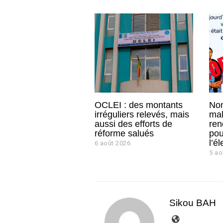
OCLEI : des montants
Non
irréguliers relevés, mais
mal
aussi des efforts de
ren
réforme salués
pou
l’él
6 août 2026
5 ao
Sikou BAH