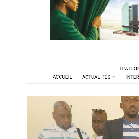
"INF
"INF
ACCUEIL
ACTUALITÉS
INTE