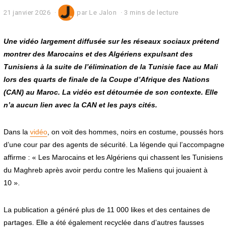
21 janvier 2026
2
par
Le Jalon
3 mins de lecture
1
j
a
Une vidéo largement diffusée sur les réseaux sociaux prétend
n
montrer des Marocains et des Algériens expulsant des
v
Tunisiens à la suite de l’élimination de la Tunisie face au Mali
i
e
lors des quarts de finale de la Coupe d’Afrique des Nations
r
(CAN) au Maroc. La vidéo est détournée de son contexte. Elle
2
0
n’a aucun lien avec la CAN et les pays cités.
2
6
Dans la
vidéo
, on voit des hommes, noirs en costume, poussés hors
d’une cour par des agents de sécurité. La légende qui l’accompagne
affirme : « Les Marocains et les Algériens qui chassent les Tunisiens
du Maghreb après avoir perdu contre les Maliens qui jouaient à
10 ».
La publication a généré plus de 11 000 likes et des centaines de
partages. Elle a été également recyclée dans d’autres fausses