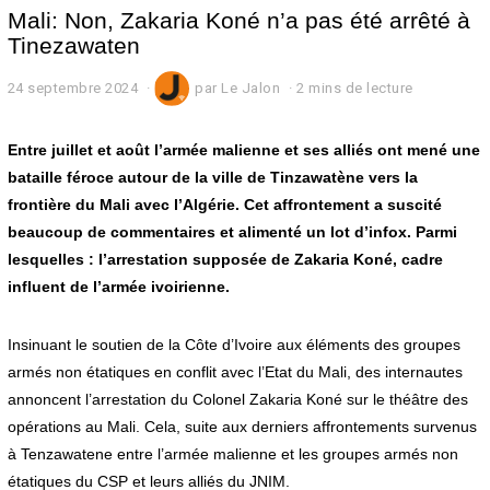
Mali: Non, Zakaria Koné n’a pas été arrêté à
Tinezawaten
24 septembre 2024
2
par
Le Jalon
2 mins de lecture
4
s
e
Entre juillet et août l’armée malienne et ses alliés ont mené une
p
bataille féroce autour de la ville de Tinzawatène vers la
t
frontière du Mali avec l’Algérie. Cet affrontement a suscité
e
m
beaucoup de commentaires et alimenté un lot d’infox. Parmi
b
lesquelles : l’arrestation supposée de Zakaria Koné, cadre
r
e
influent de l’armée ivoirienne.
2
0
2
Insinuant le soutien de la Côte d’Ivoire aux éléments des groupes
4
armés non étatiques en conflit avec l’Etat du Mali, des internautes
annoncent l’arrestation du Colonel Zakaria Koné sur le théâtre des
opérations au Mali. Cela, suite aux derniers affrontements survenus
à Tenzawatene entre l’armée malienne et les groupes armés non
étatiques du CSP et leurs alliés du JNIM.