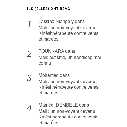
ILS (ELLES) ONT RÉAGI
Lassina Niangaly
dans
Mali : un non-voyant devenu
Kinésithérapeute contre vents
et marées
TOUNKARA
dans
Mali: autisme, un handicap mal
connu
Mohamed
dans
Mali : un non-voyant devenu
Kinésithérapeute contre vents
et marées
Mamédi DEMBELE
dans
Mali : un non-voyant devenu
Kinésithérapeute contre vents
et marées