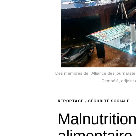
Des membres de l’Alliance des journalistes
Dembélé, adjoint 
REPORTAGE
/
SÉCURITÉ SOCIALE
Malnutrition
alimentaire