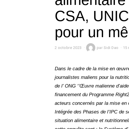
CSA, UNIC
pour un m
2 octobre 2023
2
par
Sidi Dao
15 
o
c
t
o
Dans le cadre de la mise en œuvre 
b
journalistes maliens pour la nutrit
r
e
de l’ ONG ‘’Œuvre malienne d’aide
2
0
financement du Programme Right2
2
acteurs concernés par la mise en 
3
Intégrée des Phases de l’IPC de se
situation alimentaire et nutritionn