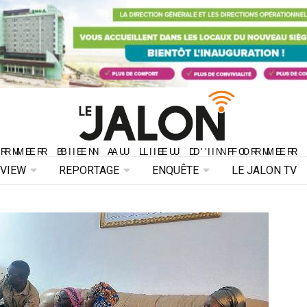
ORMER BIEN AU LIEU D'INFORMER 
ORMER BIEN AU LIEU D'INFORMER
RVIEW
REPORTAGE
ENQUÊTE
LE JALON TV