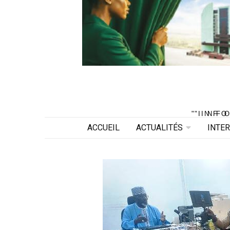
"INF
"INF
ACCUEIL
ACTUALITÉS
INTE