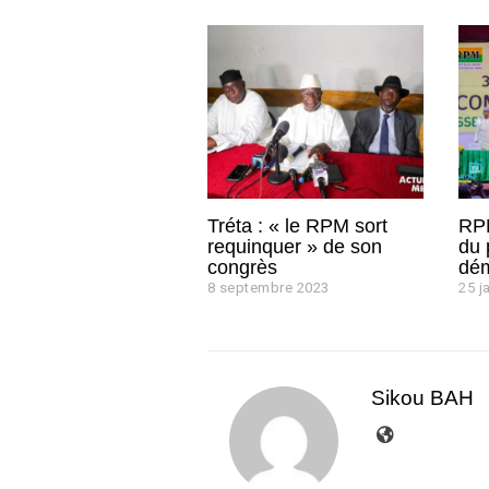
Tréta : « le RPM sort
RPM
requinquer » de son
du 
congrès
dém
8 septembre 2023
8
25 j
s
e
p
t
e
Sikou BAH
m
b
r
e
2