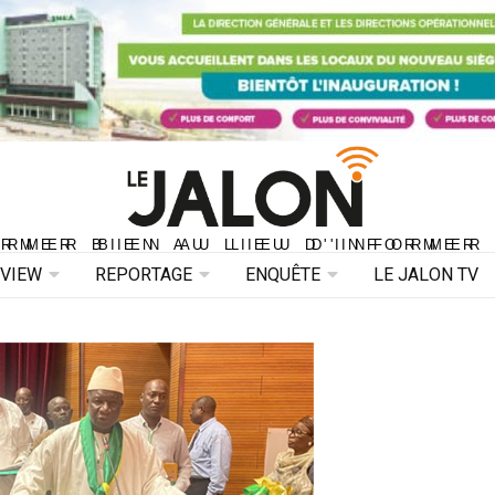
ORMER BIEN AU LIEU D'INFORMER 
ORMER BIEN AU LIEU D'INFORMER
RVIEW
REPORTAGE
ENQUÊTE
LE JALON TV