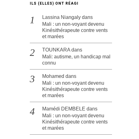
ILS (ELLES) ONT RÉAGI
Lassina Niangaly
dans
Mali : un non-voyant devenu
Kinésithérapeute contre vents
et marées
TOUNKARA
dans
Mali: autisme, un handicap mal
connu
Mohamed
dans
Mali : un non-voyant devenu
Kinésithérapeute contre vents
et marées
Mamédi DEMBELE
dans
Mali : un non-voyant devenu
Kinésithérapeute contre vents
et marées