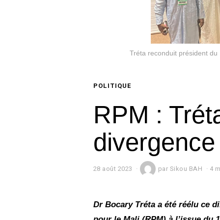
Tréta reconduit président du
POLITIQUE
RPM : Tréta
divergence
28 août 2023
3
par
Sikou BAH
4 m
1
a
o
û
Dr Bocary Tréta a été réélu ce
t
pour le Mali (RPM) à l’issue du 1