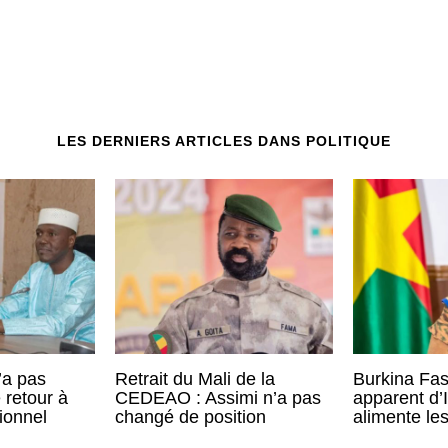
2
2
3
3
LES DERNIERS ARTICLES DANS POLITIQUE
’a pas
Retrait du Mali de la
Burkina Faso
retour à
CEDEAO : Assimi n’a pas
apparent d’
tionnel
changé de position
alimente les