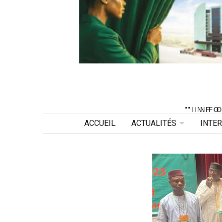
"INF
"INF
ACCUEIL
ACTUALITÉS
INTE