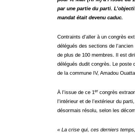
2
0
par une partie du parti. L’objecti
2
3
mandat était devenu caduc.
Contraints d’aller à un congrès ext
délégués des sections de l’ancien 
de plus de 100 membres. Il est dir
délégués dudit congrès. Le poste d
de la commune IV, Amadou Ouatta
er
À l’issue de ce 1
congrès extraord
l’intérieur et de l’extérieur du part
désormais résolu, selon les décom
« La crise qui, ces derniers temp