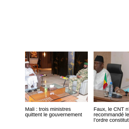
0
2
3
Mali : trois ministres
Faux, le CNT n
quittent le gouvernement
recommandé le 
l’ordre constitu