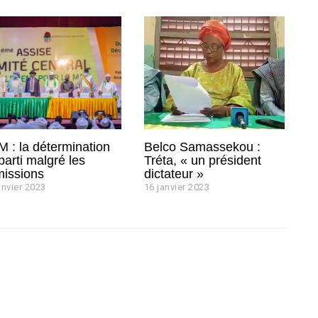
 : la détermination
Belco Samassekou :
parti malgré les
Tréta, « un président
issions
dictateur »
anvier 2023
2
16 janvier 2023
1
5
6
j
j
a
a
n
n
v
v
i
i
e
e
r
r
2
2
0
0