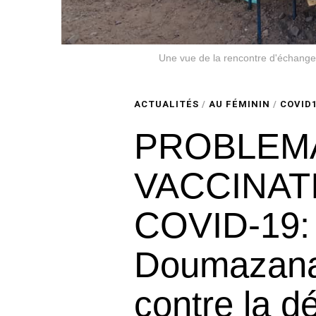
Une vue de la rencontre d'échang
ACTUALITÉS
/
AU FÉMININ
/
COVID
PROBLEMA
VACCINAT
COVID-19:
Doumazana 
contre la d