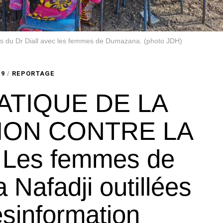
es du Dr Diall avec les femmes de Dumazana. (photo JDH)
19
/
REPORTAGE
TIQUE DE LA
ION CONTRE LA
 Les femmes de
Nafadji outillées
ésinformation