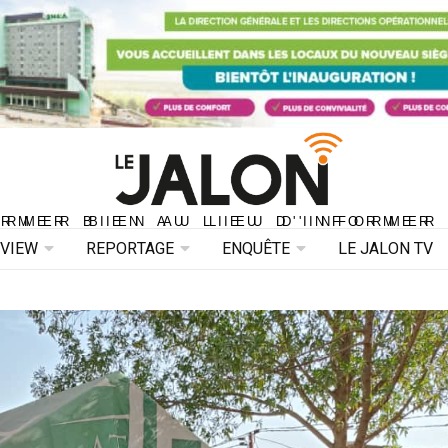
ORMER BIEN AU LIEU D'INFORMER 
ORMER BIEN AU LIEU D'INFORMER
RVIEW
REPORTAGE
ENQUÊTE
LE JALON TV