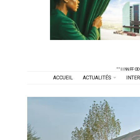
"INF
"INF
ACCUEIL
ACTUALITÉS
INTE