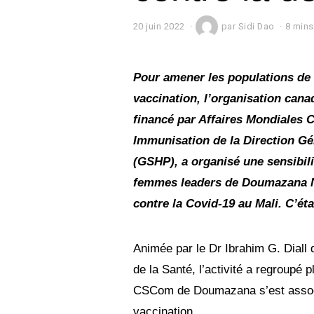
20 juin 2022
2
par
Sidi Dao
8 mins
0
j
u
i
Pour amener les populations de
n
vaccination, l’organisation can
2
0
financé par Affaires Mondiales C
2
2
Immunisation de la Direction Gén
(GSHP), a organisé une sensibi
femmes leaders de Doumazana Na
contre la Covid-19 au Mali. C’ét
Animée par le Dr Ibrahim G. Diall 
de la Santé, l’activité a regroupé 
CSCom de Doumazana s’est associ
vaccination.