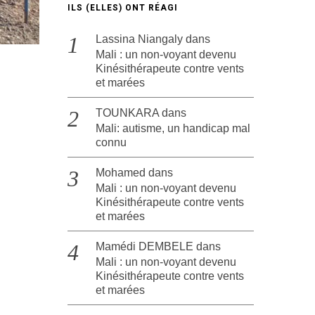
ILS (ELLES) ONT RÉAGI
Lassina Niangaly
dans
Mali : un non-voyant devenu
Kinésithérapeute contre vents
et marées
TOUNKARA
dans
Mali: autisme, un handicap mal
connu
Mohamed
dans
Mali : un non-voyant devenu
Kinésithérapeute contre vents
et marées
Mamédi DEMBELE
dans
Mali : un non-voyant devenu
Kinésithérapeute contre vents
et marées