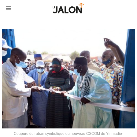
Coupure du ruban symbolique du nouveau CSCOM de Yirimadio-