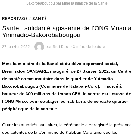
Bakorobabougou par Mme la ministre de la Santé.
REPORTAGE
/
SANTÉ
Santé : solidarité agissante de l’ONG Muso à
Yirimadio-Bakorobabougou
27 janvier 2022
2
par
Sidi Dao
3 mins de lecture
8
j
a
Mme la ministre de la Santé et du développement social,
n
Diéminatou SANGARE, inauguré, ce 27 Janvier 2022, un Centre
v
de santé communautaire dans le quartier de Yirimadio
i
e
Bakorobabougou (Commune de Kalaban-Coro). Financé à
r
hauteur de 300 millions de francs CFA, le centre est l’œuvre de
2
0
l’ONG Muso, pour soulager les habitants de ce vaste quartier
2
périphérique de la capitale.
2
Outre les autorités sanitaires, la cérémonie a enregistré la présence
des autorités de la Commune de Kalaban-Coro ainsi que les