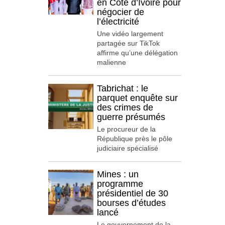
en Côte d’Ivoire pour
négocier de
l’électricité
Une vidéo largement
partagée sur TikTok
affirme qu’une délégation
malienne
Tabrichat : le
parquet enquête sur
des crimes de
guerre présumés
Le procureur de la
République près le pôle
judiciaire spécialisé
Mines : un
programme
présidentiel de 30
bourses d’études
lancé
Le gouvernement de la