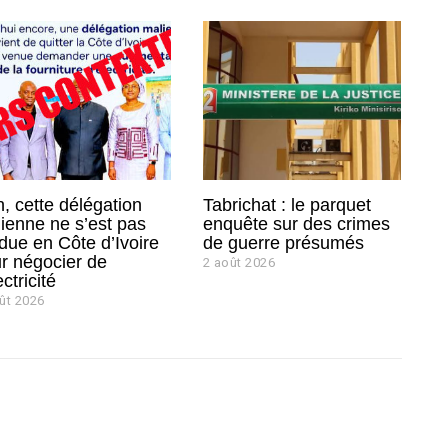
, cette délégation
Tabrichat : le parquet
ienne ne s’est pas
enquête sur des crimes
due en Côte d’Ivoire
de guerre présumés
r négocier de
2 août 2026
2
a
ectricité
o
ût 2026
û
t
2
0
2
6