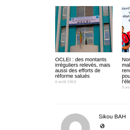
OCLEI : des montants
Non
irréguliers relevés, mais
mal
aussi des efforts de
ren
réforme salués
pou
l’él
6 août 2026
5 ao
Sikou BAH