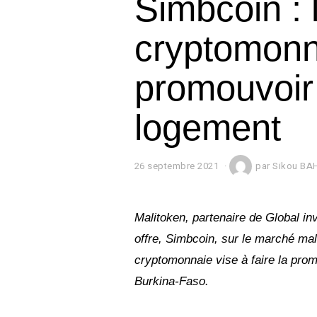
Simbcoin : l
cryptomonn
promouvoir 
logement
26 septembre 2021
2
par
Sikou BA
6
s
e
p
Malitoken, partenaire de Global in
t
offre, Simbcoin, sur le marché mal
e
m
cryptomonnaie vise à faire la pro
b
r
Burkina-Faso.
e
2