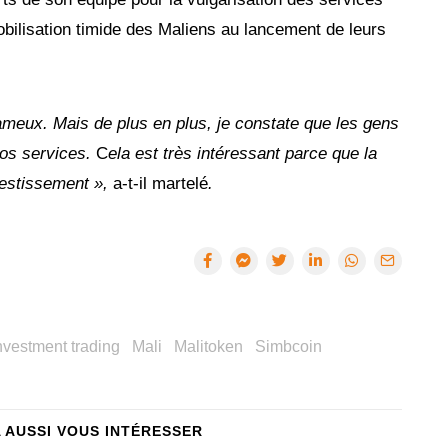
bilisation timide des Maliens au lancement de leurs
fameux. Mais de plus en plus, je constate que les gens
os services.
C
ela est très intéressant parce que la
vestissement »,
a-t-il martelé
.
nvestment trading
Mali
Malitoken
Simbcoin
A AUSSI VOUS INTÉRESSER