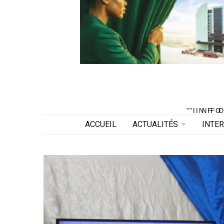
"INF
"INF
ACCUEIL
ACTUALITÉS
INTE