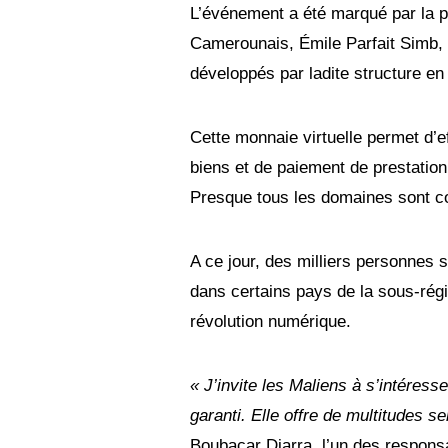
0
L’événement a été marqué par la pr
2
1
Camerounais, Émile Parfait Simb, e
développés par ladite structure e
Cette monnaie virtuelle permet d’e
biens et de paiement de prestation
Presque tous les domaines sont c
A ce jour, des milliers personnes s
dans certains pays de la sous-régi
révolution numérique.
« J’invite les Maliens à s’intéress
garanti. Elle offre de multitudes s
Boubacar Diarra, l’un des respons