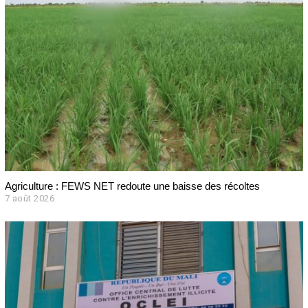
Agriculture : FEWS NET redoute une baisse des récoltes
7 août 2026
7
a
o
û
t
2
0
2
6