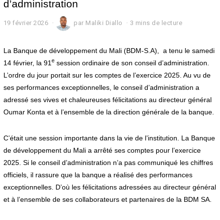
d’administration
19 février 2026
1
par
Maliki Diallo
3 mins de lecture
9
f
é
La Banque de développement du Mali (BDM-S.A), a tenu le samedi
v
e
14 février, la 91
session ordinaire de son conseil d’administration.
r
L’ordre du jour portait sur les comptes de l’exercice 2025. Au vu de
i
e
ses performances exceptionnelles, le conseil d’administration a
r
adressé ses vives et chaleureuses félicitations au directeur général
2
0
Oumar Konta et à l’ensemble de la direction générale de la banque.
2
6
C’était une session importante dans la vie de l’institution. La Banque
de développement du Mali a arrêté ses comptes pour l’exercice
2025. Si le conseil d’administration n’a pas communiqué les chiffres
officiels, il rassure que la banque a réalisé des performances
exceptionnelles. D’où les félicitations adressées au directeur général
et à l’ensemble de ses collaborateurs et partenaires de la BDM SA.