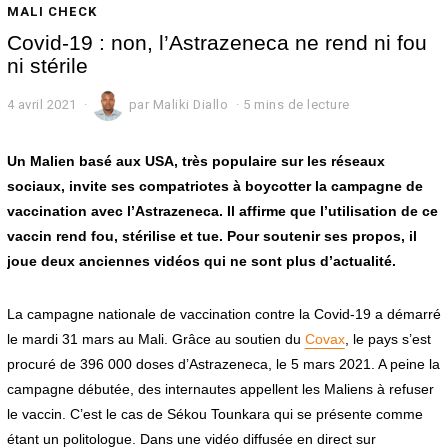
MALI CHECK
Covid-19 : non, l’Astrazeneca ne rend ni fou
ni stérile
4 avril 2021
4
par
Maliki Diallo
5 mins de lecture
a
v
r
Un Malien basé aux USA, très populaire sur les réseaux
i
sociaux, invite ses compatriotes à boycotter la campagne de
l
vaccination avec l’Astrazeneca. Il affirme que l’utilisation de ce
2
0
vaccin rend fou, stérilise et tue. Pour soutenir ses propos, il
2
joue deux anciennes vidéos qui ne sont plus d’actualité.
1
La campagne nationale de vaccination contre la Covid-19 a démarré
le mardi 31 mars au Mali. Grâce au soutien du
Covax
, le pays s’est
procuré de 396 000 doses d’Astrazeneca, le 5 mars 2021. A peine la
campagne débutée, des internautes appellent les Maliens à refuser
le vaccin. C’est le cas de Sékou Tounkara qui se présente comme
étant un politologue. Dans une vidéo diffusée en direct sur