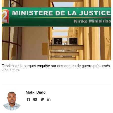
Tabrichat : le parquet enquête sur des crimes de guerre présumés
2 août 2026
2
a
o
û
t
Maliki Diallo
2
0
2
6