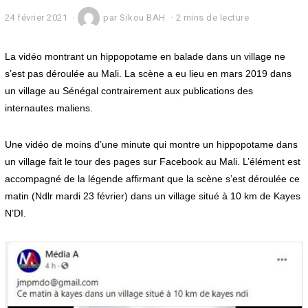
24 février 2021
2
par
Sikou BAH
2 mins de lecture
4
f
é
La vidéo montrant un hippopotame en balade dans un village ne
v
s’est pas déroulée au Mali. La scène a eu lieu en mars 2019 dans
r
un village au Sénégal contrairement aux publications des
i
e
internautes maliens.
r
2
0
Une vidéo de moins d’une minute qui montre un hippopotame dans
2
un village fait le tour des pages sur Facebook au Mali. L’élément est
1
accompagné de la légende affirmant que la scène s’est déroulée ce
matin (Ndlr mardi 23 février) dans un village situé à 10 km de Kayes
N’DI.