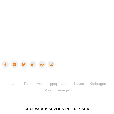
balade
Fake news
hippopotame
Kayes
Kédougou
Mali
Sénégal
CECI VA AUSSI VOUS INTÉRESSER