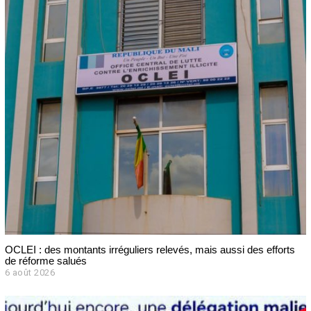
û
t
2
0
2
6
OCLEI : des montants irréguliers relevés, mais aussi des efforts
de réforme salués
6 août 2026