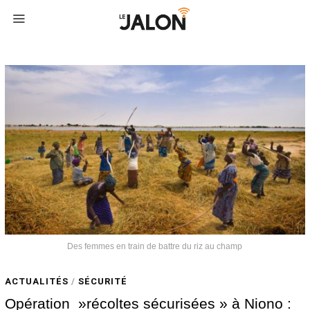
Des femmes en train de battre du riz au champ
ACTUALITÉS
/
SÉCURITÉ
Opération »récoltes sécurisées » à Niono :