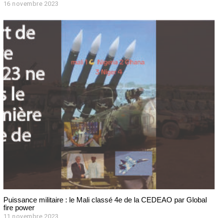
16 novembre 2023
1
6
n
o
v
e
m
b
r
e
2
0
2
3
Puissance militaire : le Mali classé 4e de la CEDEAO par Global
fire power
11 novembre 2023
1