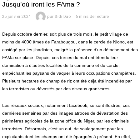
Jusqu’où iront les FAma ?
25 janvier 2021
2
par
Sidi Dao
6 mins de lecture
5
j
a
Depuis octobre dernier, soit plus de trois mois, le petit village de
n
moins de 4000 âmes de Farabougou, dans le cercle de Niono, est
v
assiégé par les jihadistes, malgré la présence d’un détachement des
i
e
FAMa sur place. Depuis, ces forces du mal ont étendu leur
r
domination à d’autres localités de la commune et du cercle,
2
0
empêchant les paysans de vaquer à leurs occupations champêtres.
2
Plusieurs hectares de champ de riz ont été déjà été incendiés par
1
les terroristes ou dévastés par des oiseaux granivores.
Les réseaux sociaux, notamment facebook, se sont illustrés, ces
dernières semaines par des images atroces de dévastation des
périmètres agricoles de la zone office du Niger, par les criminels
terroristes. Désormais, c’est un ouf de soulagement pour les
exploitants dont les champs ont été épargnés à présent. En effet,