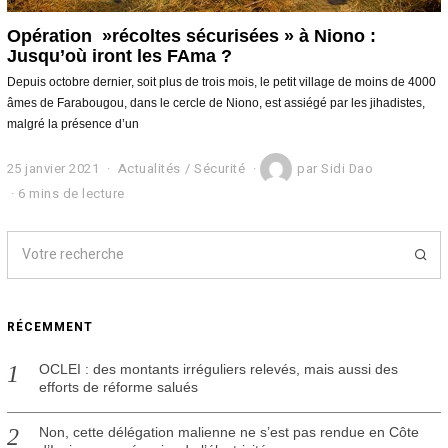
Opération »récoltes sécurisées » à Niono :
Jusqu’où iront les FAma ?
Depuis octobre dernier, soit plus de trois mois, le petit village de moins de 4000
âmes de Farabougou, dans le cercle de Niono, est assiégé par les jihadistes,
malgré la présence d’un
25 janvier 2021
2
Actualités
/
Sécurité
par
Sidi Dao
5
6 mins de lecture
j
a
n
v
i
e
r
RÉCEMMENT
2
0
2
OCLEI : des montants irréguliers relevés, mais aussi des
1
efforts de réforme salués
Non, cette délégation malienne ne s’est pas rendue en Côte