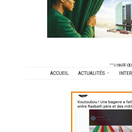
"INF
"INF
ACCUEIL
ACTUALITÉS
INTE