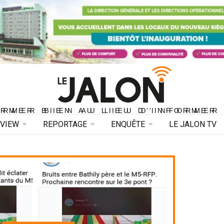
ORMER BIEN AU LIEU D'INFORMER 
ORMER BIEN AU LIEU D'INFORMER
RVIEW
REPORTAGE
ENQUÊTE
LE JALON TV