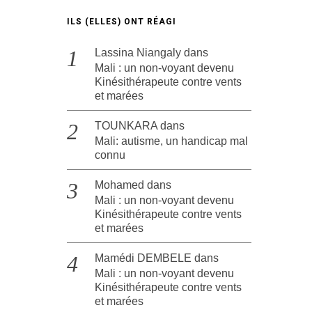
ILS (ELLES) ONT RÉAGI
Lassina Niangaly
dans
Mali : un non-voyant devenu
Kinésithérapeute contre vents
et marées
TOUNKARA
dans
Mali: autisme, un handicap mal
connu
Mohamed
dans
Mali : un non-voyant devenu
Kinésithérapeute contre vents
et marées
Mamédi DEMBELE
dans
Mali : un non-voyant devenu
Kinésithérapeute contre vents
et marées