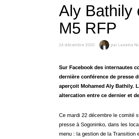
Aly Bathily 
M5 RFP
24 décembre 2020
2
par
Lassina Ni
4
d
é
c
Sur Facebook des internautes c
e
dernière conférence de presse d
m
b
aperçoit Mohamed Aly Bathily. Le
r
e
altercation entre ce dernier et d
2
0
2
Ce mardi 22 décembre le comité s
0
presse à Sogoninko, dans les locaux
menu : la gestion de la Transition e