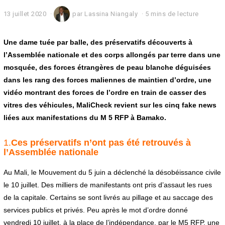
13 juillet 2020
1
par
Lassina Niangaly
5 mins de lecture
4
j
u
Une dame tuée par balle, des préservatifs découverts à
i
l’Assemblée nationale et des corps allongés par terre dans une
l
mosquée, des forces étrangères de peau blanche déguisées
l
e
dans les rang des forces maliennes de maintien d’ordre, une
t
vidéo montrant des forces de l’ordre en train de casser des
2
0
vitres des véhicules, MaliCheck revient sur les cinq fake news
2
liées aux manifestations du M 5 RFP à Bamako.
0
1.
Ces préservatifs n’ont pas été retrouvés à
l’Assemblée nationale
Au Mali, le Mouvement du 5 juin a déclenché la désobéissance civile
le 10 juillet. Des milliers de manifestants ont pris d’assaut les rues
de la capitale. Certains se sont livrés au pillage et au saccage des
services publics et privés. Peu après le mot d’ordre donné
vendredi 10 juillet, à la place de l’indépendance, par le M5 RFP, une