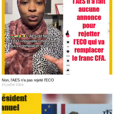
Non, l’AES n’a pas rejeté l’ECO
25 juillet 2026
2
6
j
u
i
l
l