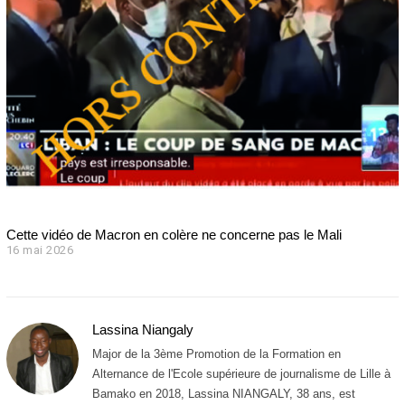
2
0
2
6
Cette vidéo de Macron en colère ne concerne pas le Mali
16 mai 2026
1
6
m
a
i
Lassina Niangaly
2
0
Major de la 3ème Promotion de la Formation en
2
Alternance de l'Ecole supérieure de journalisme de Lille à
6
Bamako en 2018, Lassina NIANGALY, 38 ans, est