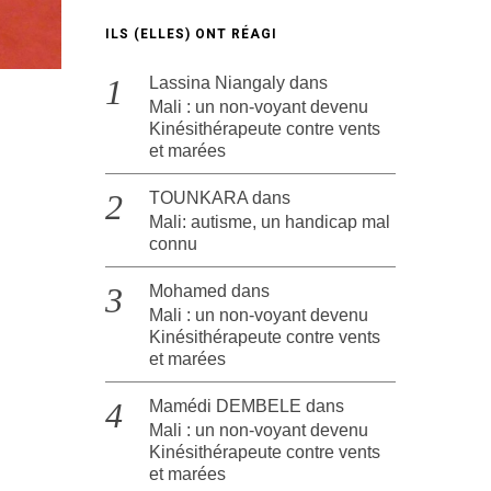
ILS (ELLES) ONT RÉAGI
Lassina Niangaly
dans
Mali : un non-voyant devenu
Kinésithérapeute contre vents
et marées
TOUNKARA
dans
Mali: autisme, un handicap mal
connu
Mohamed
dans
Mali : un non-voyant devenu
Kinésithérapeute contre vents
et marées
Mamédi DEMBELE
dans
Mali : un non-voyant devenu
Kinésithérapeute contre vents
et marées