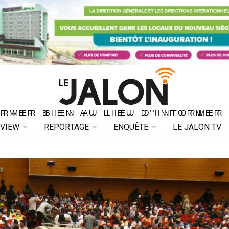
ORMER BIEN AU LIEU D'INFORMER 
ORMER BIEN AU LIEU D'INFORMER
RVIEW
REPORTAGE
ENQUÊTE
LE JALON TV