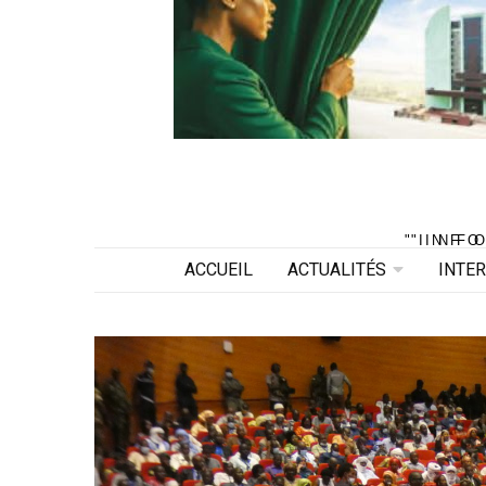
"INF
"INF
ACCUEIL
ACTUALITÉS
INTE