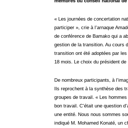
membres du conseil national de l
b
r
e
« Les journées de concertation nati
2
0
participer », crie à l’arnaque Amad
2
0
de conférence de Bamako qui a abri
gestion de la transition. Au cours d
transition ont été adoptées par les 
18 mois. Le choix du président de l
De nombreux participants, à l’imag
Ils reprochent à la synthèse des t
groupes de travail. « Les hommes 
bon travail. C’était une question 
une entité. Nous nous sommes soum
indiqué M. Mohamed Konaté, un che