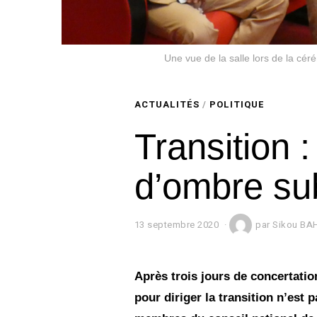
Une vue de la salle lors de la cé
ACTUALITÉS
/
POLITIQUE
Transition 
d’ombre su
13 septembre 2020
1
par
Sikou BA
3
s
e
p
Après trois jours de concertation
t
pour diriger la transition n’est 
e
m