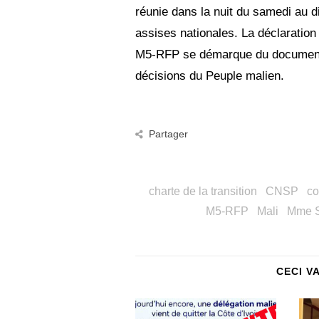
réunie dans la nuit du samedi au 
assises nationales. La déclaration 
M5-RFP se démarque du document pr
décisions du Peuple malien.
Partager
charte de la transition
CNSP
co
M5-RFP
Mali
Mme S
CECI V