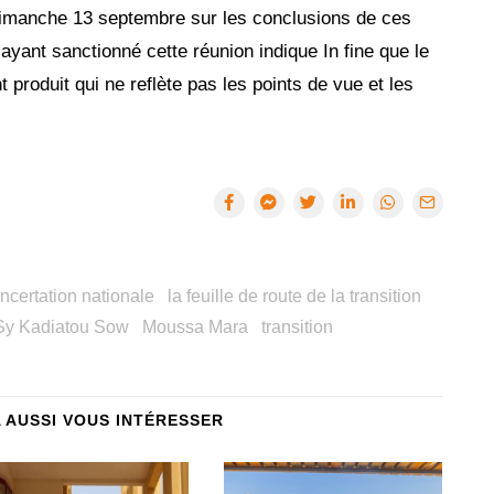
dimanche 13 septembre sur les conclusions de ces
ayant sanctionné cette réunion indique In fine que le
oduit qui ne reflète pas les points de vue et les
ncertation nationale
la feuille de route de la transition
y Kadiatou Sow
Moussa Mara
transition
A AUSSI VOUS INTÉRESSER