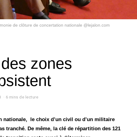
rémonie de clôture de concertation nationale @lejalon.com
: des zones
bsistent
H
6 mins de lecture
 nationale, le choix d’un civil ou d’un militaire
pas tranché. De même, la clé de répartition des 121