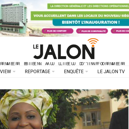
ORMER BIEN AU LIEU D'INFORMER 
ORMER BIEN AU LIEU D'INFORMER
RVIEW
REPORTAGE
ENQUÊTE
LE JALON TV