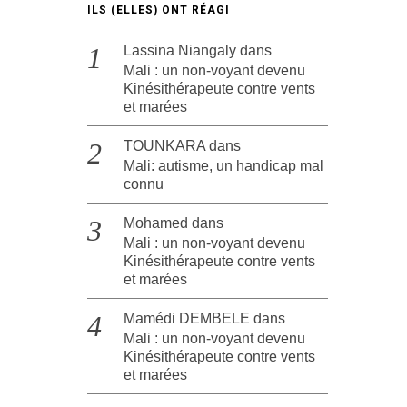
ILS (ELLES) ONT RÉAGI
Lassina Niangaly
dans
Mali : un non-voyant devenu
Kinésithérapeute contre vents
et marées
TOUNKARA
dans
Mali: autisme, un handicap mal
connu
Mohamed
dans
Mali : un non-voyant devenu
Kinésithérapeute contre vents
et marées
Mamédi DEMBELE
dans
Mali : un non-voyant devenu
Kinésithérapeute contre vents
et marées