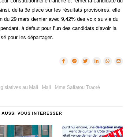
our constitutionnelle tranche et remet la candidate du
si, de la 3e place sur les résultats provisoires, elle
in du 29 mars dernier avec 9,42% des voix suivie du
endant, à défaut pour l’un des candidats d’avoir la
isé pour les départager.
gislatives au Mali
Mali
Mme Safiatou Traoré
A AUSSI VOUS INTÉRESSER