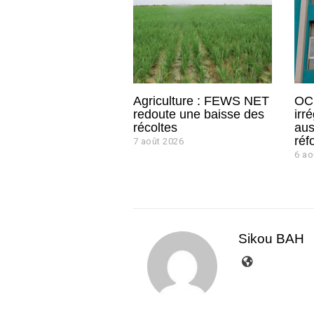
Agriculture : FEWS NET
OCL
redoute une baisse des
irr
récoltes
aus
réf
7 août 2026
7
a
6 ao
o
û
t
2
0
2
Sikou BAH
6