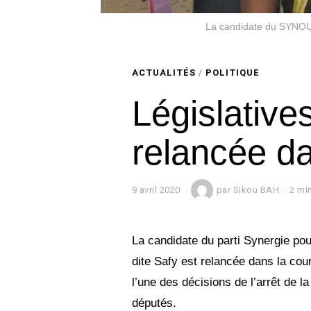
La candidate du SYNOU
ACTUALITÉS
/
POLITIQUE
Législatives
relancée da
9 avril 2020
9
par
Sikou BAH
2 mi
a
v
r
i
La candidate du parti Synergie p
l
dite Safy est relancée dans la cou
2
0
l’une des décisions de l’arrêt de la
2
0
députés.