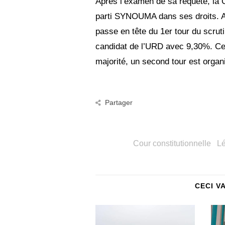
Après l’examen de sa requête, la C
parti SYNOUMA dans ses droits. Ain
passe en tête du 1er tour du scrut
candidat de l’URD avec 9,30%. Cep
majorité, un second tour est organ
Partager
Cour constitutionnelle
Lé
CECI V