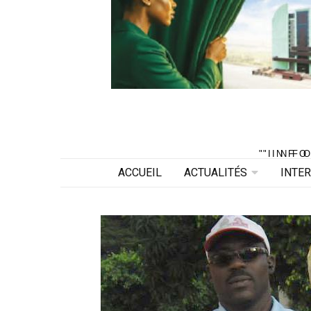
"INF
"INF
ACCUEIL
ACTUALITÉS
INTE