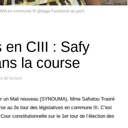
MA en commune III @page Facebook du parti
 en CIII : Safy
ns la course
ns de lecture
our un Mali nouveau (SYNOUMA), Mme Safiatou Traoré
rse au 2e tour des législatives en commune III. C’est
 Cour constitutionnelle sur le 1er tour de l’élection des