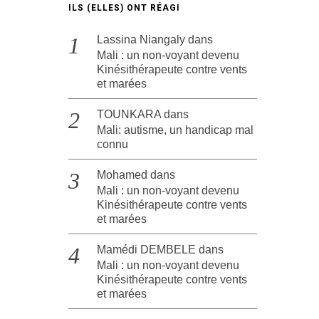
ILS (ELLES) ONT RÉAGI
Lassina Niangaly
dans
Mali : un non-voyant devenu
Kinésithérapeute contre vents
et marées
TOUNKARA
dans
Mali: autisme, un handicap mal
connu
Mohamed
dans
Mali : un non-voyant devenu
Kinésithérapeute contre vents
et marées
Mamédi DEMBELE
dans
Mali : un non-voyant devenu
Kinésithérapeute contre vents
et marées