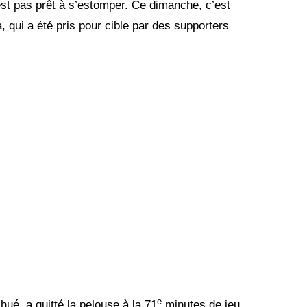
’est pas prêt à s’estomper. Ce dimanche, c’est
 qui a été pris pour cible par des supporters
e
hué, a quitté la pelouse à la 71
minutes de jeu.