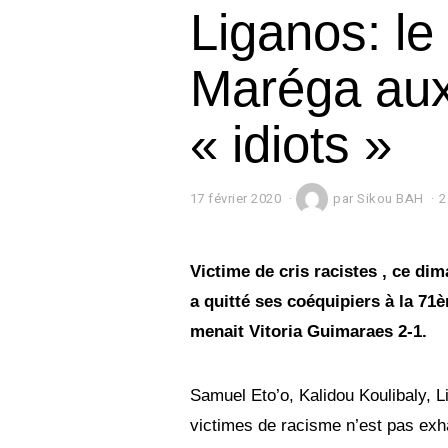
Liganos: l
Maréga aux
« idiots »
17 février 2020
1
par
Sikou BAH
2
7
f
é
v
Victime de cris racistes , ce di
r
a quitté ses coéquipiers à la 71
i
e
menait Vitoria Guimaraes 2-1.
r
2
0
Samuel Eto’o, Kalidou Koulibaly, Li
2
0
victimes de racisme n’est pas ex