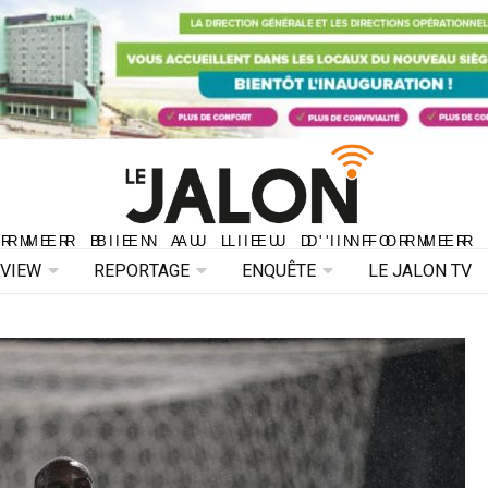
ORMER BIEN AU LIEU D'INFORMER 
ORMER BIEN AU LIEU D'INFORMER
RVIEW
REPORTAGE
ENQUÊTE
LE JALON TV