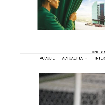
"INF
"INF
ACCUEIL
ACTUALITÉS
INTE