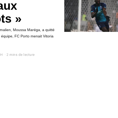
aux
ts »
al malien, Moussa Maréga, a quitté
 équipe, FC Porto menait Vitoria
AH
2 mins de lecture