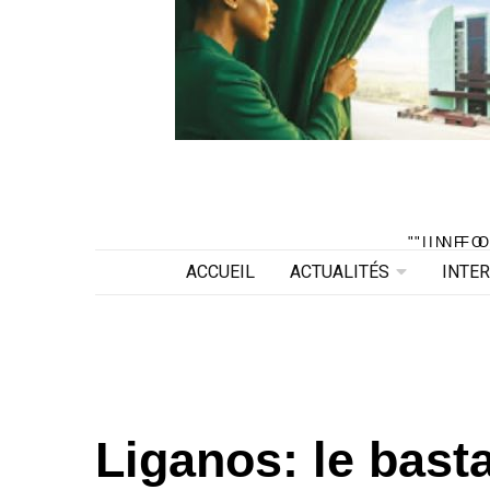
"INF
"INF
ACCUEIL
ACTUALITÉS
INTE
Liganos: le bast