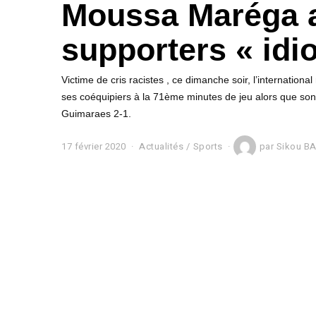
Moussa Maréga 
supporters « idio
Victime de cris racistes , ce dimanche soir, l’internation
ses coéquipiers à la 71ème minutes de jeu alors que son
Guimaraes 2-1.
17 février 2020
1
Actualités
/
Sports
par
Sikou B
7
f
é
v
r
i
e
r
2
0
2
0