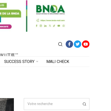
Facebook
Twitter
YouTube
VITE"
 VITE"
SUCCESS STORY
MALI CHECK