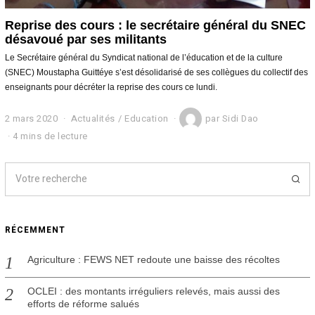
Reprise des cours : le secrétaire général du SNEC
désavoué par ses militants
Le Secrétaire général du Syndicat national de l’éducation et de la culture
(SNEC) Moustapha Guittéye s’est désolidarisé de ses collègues du collectif des
enseignants pour décréter la reprise des cours ce lundi.
2 mars 2020
2
Actualités
/
Education
par
Sidi Dao
m
4 mins de lecture
a
r
s
2
0
2
0
RÉCEMMENT
Agriculture : FEWS NET redoute une baisse des récoltes
OCLEI : des montants irréguliers relevés, mais aussi des
efforts de réforme salués