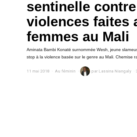
sentinelle contre
violences faites
femmes au Mali
Aminata Bambi Konaté surnommée Wesh, jeune slameuse m
stop à la violence basée sur le genre au Mali. Chemise ra
11 mai 2018
2
Au féminin
par
Lassina Niangaly
2
d
é
c
e
m
b
r
e
2
0