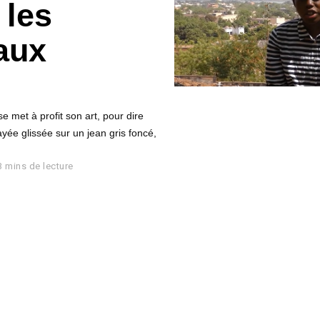
 les
 aux
et à profit son art, pour dire
yée glissée sur un jean gris foncé,
3 mins de lecture