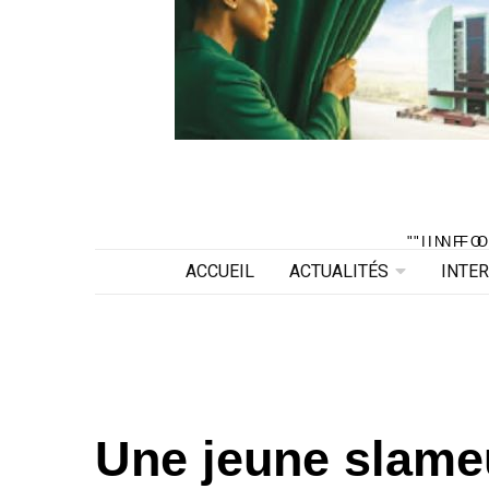
"INF
"INF
ACCUEIL
ACTUALITÉS
INTE
Une jeune slame