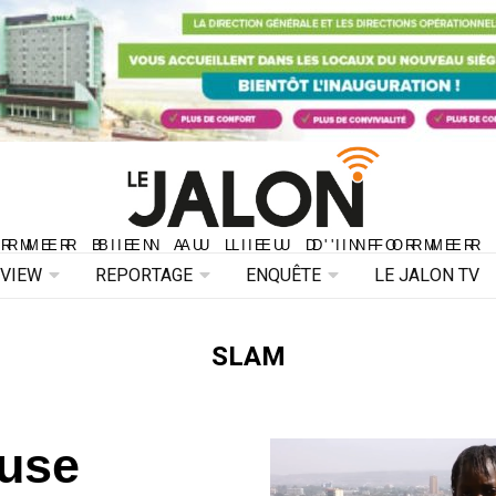
ORMER BIEN AU LIEU D'INFORMER 
ORMER BIEN AU LIEU D'INFORMER
RVIEW
REPORTAGE
ENQUÊTE
LE JALON TV
SLAM
use