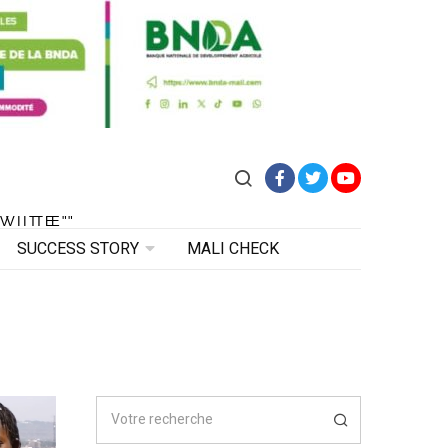
Facebook
Twitter
YouTube
VITE"
 VITE"
SUCCESS STORY
MALI CHECK