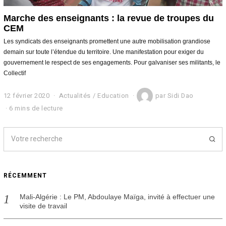
Marche des enseignants : la revue de troupes du
CEM
Les syndicats des enseignants promettent une autre mobilisation grandiose
demain sur toute l’étendue du territoire. Une manifestation pour exiger du
gouvernement le respect de ses engagements. Pour galvaniser ses militants, le
Collectif
12 février 2020
1
Actualités
/
Education
par
Sidi Dao
2
6 mins de lecture
f
é
v
r
i
e
r
RÉCEMMENT
2
0
2
Mali-Algérie : Le PM, Abdoulaye Maïga, invité à effectuer une
0
visite de travail