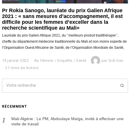
Pr Rokia Sanogo, lauréate du prix Galien Afrique
2021 : « sans mesures d’accompagnement, il est
difficile pour les femmes d’exceller dans la
recherche scientifique au Mali»
Lauréate du prix Galien Afrique 2021, du ‘’meilleurs produit tradithérapie’’,
cheffe du département médecine traditionnelle du Mali et non moins experte de
l’Organisation Ouest Africaine de Santé, de l’Organisation Mondiale de Santé,
19 janvier 2022
2
Au féminin
/
Enquête
/
Santé
par
Sidi Dao
1
21 mins de lecture
j
a
n
v
i
e
r
RÉCEMMENT
2
0
2
Mali-Algérie : Le PM, Abdoulaye Maïga, invité à effectuer une
2
visite de travail