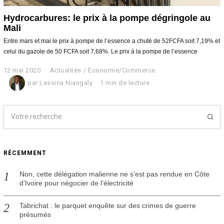
Hydrocarbures: le prix à la pompe dégringole au
Mali
Entre mars et mai le prix à pompe de l’essence a chuté de 52FCFA soit 7,19% et
celui du gazole de 50 FCFA soit 7,68%. Le prix à la pompe de l’essence
12 mai 2020
1
Actualités
/
Economie/Commerce
2
par
Lassina Niangaly
1 min de lecture
m
a
i
2
0
2
0
RÉCEMMENT
Non, cette délégation malienne ne s’est pas rendue en Côte
d’Ivoire pour négocier de l’électricité
Tabrichat : le parquet enquête sur des crimes de guerre
présumés