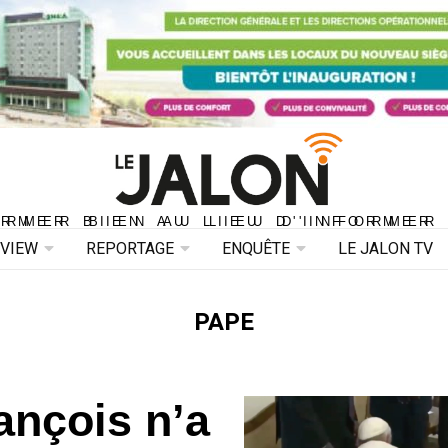
ORMER BIEN AU LIEU D'INFORMER 
ORMER BIEN AU LIEU D'INFORMER
RVIEW
REPORTAGE
ENQUÊTE
LE JALON TV
PAPE
ançois n’a