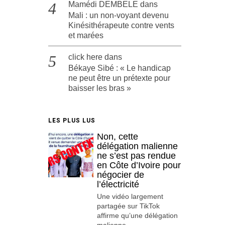
Mamédi DEMBELE
dans
Mali : un non-voyant devenu
Kinésithérapeute contre vents
et marées
click here
dans
Békaye Sibé : « Le handicap
ne peut être un prétexte pour
baisser les bras »
LES PLUS LUS
Non, cette
délégation malienne
ne s’est pas rendue
en Côte d’Ivoire pour
négocier de
l’électricité
Une vidéo largement
partagée sur TikTok
affirme qu’une délégation