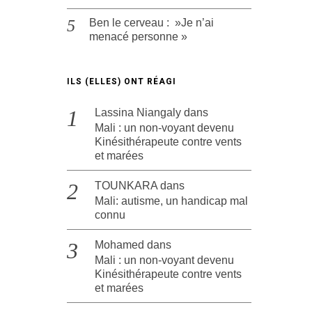
Ben le cerveau : »Je n’ai
menacé personne »
ILS (ELLES) ONT RÉAGI
Lassina Niangaly
dans
Mali : un non-voyant devenu
Kinésithérapeute contre vents
et marées
TOUNKARA
dans
Mali: autisme, un handicap mal
connu
Mohamed
dans
Mali : un non-voyant devenu
Kinésithérapeute contre vents
et marées