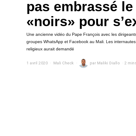
pas embrassé le
«noirs» pour s’e
Une ancienne vidéo du Pape François avec les dirigeants
groupes WhatsApp et Facebook au Mali. Les internautes p
religieux aurait demandé
1 avril 2020
1
Mali Check
par
Maliki Diallo
2 mins
a
v
r
i
l
2
0
2
0