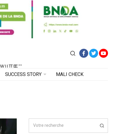
Facebook
Twitter
YouTube
VITE"
 VITE"
SUCCESS STORY
MALI CHECK