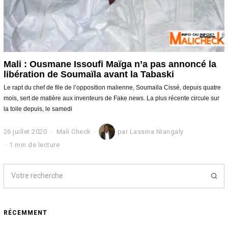
Mali : Ousmane Issoufi Maïga n’a pas annoncé la
libération de Soumaïla avant la Tabaski
Le rapt du chef de file de l’opposition malienne, Soumaïla Cissé, depuis quatre
mois, sert de matière aux inventeurs de Fake news. La plus récente circule sur
la toile depuis, le samedi
26 juillet 2020
2
Mali Check
par
Lassina Niangaly
6
1 min de lecture
j
u
i
l
l
e
t
RÉCEMMENT
2
0