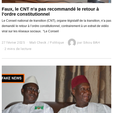
Faux, le CNT n’a pas recommandé le retour à
l’ordre constitutionnel
Le Conseil national de transition (CNT), organe législatif de la transition, n’a pas
demandé le retour à l’ordre constitutionnel, contrairement à un extrait de vidéo
viral sur les réseaux sociaux. “Le Conseil
27 février 2025
1
Mali Check
/
Politique
par
Sikou BAH
4
2 mins de lecture
m
a
r
s
2
0
2
5