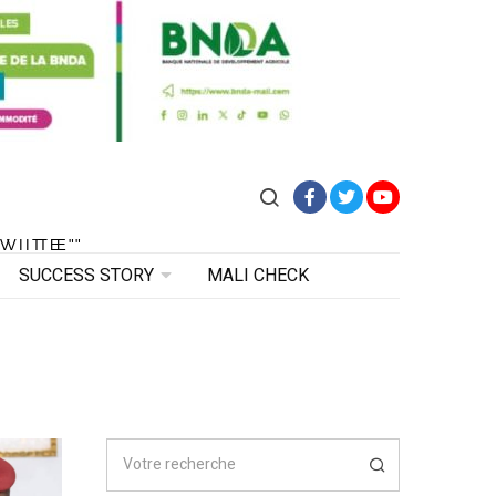
Facebook
Twitter
YouTube
VITE"
 VITE"
SUCCESS STORY
MALI CHECK