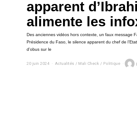
apparent d’Ibrah
alimente les info
Des anciennes vidéos hors contexte, un faux message Fac
Présidence du Faso, le silence apparent du chef de l’Etat,
d’obus sur le
20 juin 2024
2
Actualités
/
Mali Check
/
Politique
0
j
u
i
n
2
0
2
4