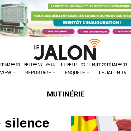
ORMER BIEN AU LIEU D'INFORMER 
ORMER BIEN AU LIEU D'INFORMER
RVIEW
REPORTAGE
ENQUÊTE
LE JALON TV
MUTINÉRIE
 silence