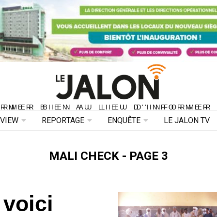
ORMER BIEN AU LIEU D'INFORMER 
ORMER BIEN AU LIEU D'INFORMER
RVIEW
REPORTAGE
ENQUÊTE
LE JALON TV
MALI CHECK - PAGE 3
 voici