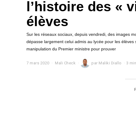
l’histoire des « 
élèves
Sur les réseaux sociaux, depuis vendredi, des images m
dépasse largement celui admis au lycée pour les élève
manipulation du Premier ministre pour prouver
7 mars 2020
7
Mali Check
par
Maliki Diallo
3 min
m
a
r
s
2
0
2
0