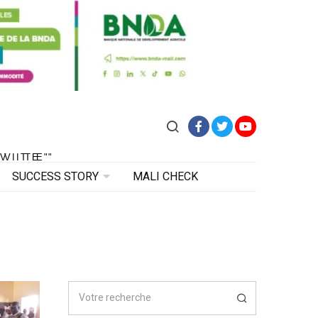
Facebook
Twitter
YouTube
VITE"
 VITE"
SUCCESS STORY
MALI CHECK