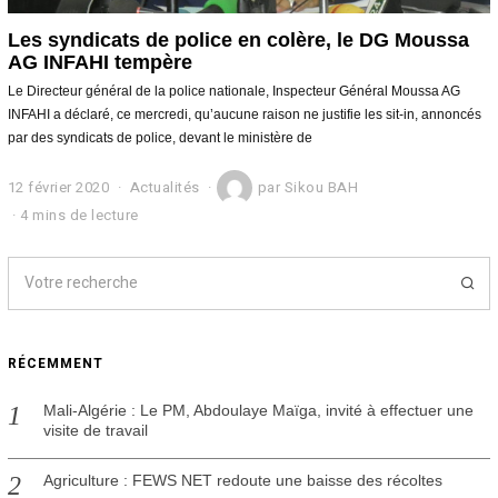
Les syndicats de police en colère, le DG Moussa
AG INFAHI tempère
Le Directeur général de la police nationale, Inspecteur Général Moussa AG
INFAHI a déclaré, ce mercredi, qu’aucune raison ne justifie les sit-in, annoncés
par des syndicats de police, devant le ministère de
12 février 2020
1
Actualités
par
Sikou BAH
2
4 mins de lecture
f
é
v
r
i
e
r
RÉCEMMENT
2
0
2
Mali-Algérie : Le PM, Abdoulaye Maïga, invité à effectuer une
0
visite de travail
Agriculture : FEWS NET redoute une baisse des récoltes