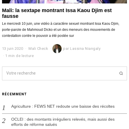
Mali: la sextape montrant Issa Kaou Djim est
fausse
Le mercredi 10 juin, une vidéo à caractère sexuel montrant Issa Kaou Djim,
porte-parole de Mahmoud Dicko et un des meneurs des mouvements de
contestation contre le pouvoir a été postée sur
13 juin 2020
1
Mali Check
par
Lassina Niangaly
8
1 min de lecture
j
u
i
n
2
0
2
RÉCEMMENT
0
Agriculture : FEWS NET redoute une baisse des récoltes
OCLEI : des montants irréguliers relevés, mais aussi des
efforts de réforme salués