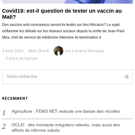
Covid19: est-il question de tester un vaccin au
Mali?
Des vaccins anti-coronavirus seront-ils testés sur des Africains? Le sujet
enflamme les débats sur les réseaux sociaux depuis la sortie de Jean-Paul
Mira, chef de service de médecine intensive et réanimation à
4 avril 2020
1
Mali Check
par
Lassina Niangaly
6
5 mins de lecture
m
a
i
2
0
2
0
RÉCEMMENT
Agriculture : FEWS NET redoute une baisse des récoltes
OCLEI : des montants irréguliers relevés, mais aussi des
efforts de réforme salués