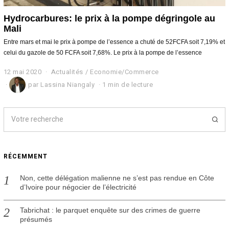
Hydrocarbures: le prix à la pompe dégringole au
Mali
Entre mars et mai le prix à pompe de l’essence a chuté de 52FCFA soit 7,19% et
celui du gazole de 50 FCFA soit 7,68%. Le prix à la pompe de l’essence
12 mai 2020
1
Actualités
/
Economie/Commerce
2
par
Lassina Niangaly
1 min de lecture
m
a
i
2
0
2
0
RÉCEMMENT
Non, cette délégation malienne ne s’est pas rendue en Côte
d’Ivoire pour négocier de l’électricité
Tabrichat : le parquet enquête sur des crimes de guerre
présumés