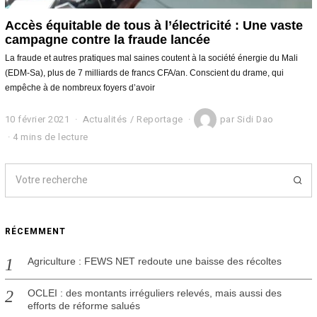
Accès équitable de tous à l’électricité : Une vaste
campagne contre la fraude lancée
La fraude et autres pratiques mal saines coutent à la société énergie du Mali
(EDM-Sa), plus de 7 milliards de francs CFA/an. Conscient du drame, qui
empêche à de nombreux foyers d’avoir
10 février 2021
1
Actualités
/
Reportage
par
Sidi Dao
0
4 mins de lecture
f
é
v
r
i
e
r
RÉCEMMENT
2
0
2
Agriculture : FEWS NET redoute une baisse des récoltes
1
OCLEI : des montants irréguliers relevés, mais aussi des
efforts de réforme salués