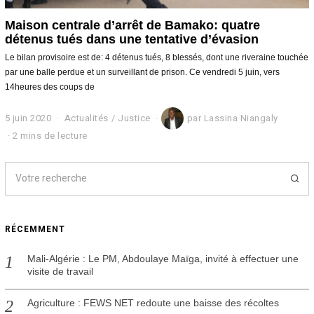
Maison centrale d’arrêt de Bamako: quatre
détenus tués dans une tentative d’évasion
Le bilan provisoire est de: 4 détenus tués, 8 blessés, dont une riveraine touchée
par une balle perdue et un surveillant de prison. Ce vendredi 5 juin, vers
14heures des coups de
5 juin 2020
5
Actualités
/
Justice
par
Lassina Niangaly
j
2 mins de lecture
u
i
n
2
0
2
0
RÉCEMMENT
Mali-Algérie : Le PM, Abdoulaye Maïga, invité à effectuer une
visite de travail
Agriculture : FEWS NET redoute une baisse des récoltes