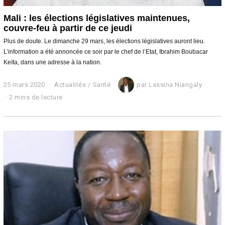
Mali : les élections législatives maintenues,
couvre-feu à partir de ce jeudi
Plus de doute. Le dimanche 29 mars, les élections législatives auront lieu.
L’information a été annoncée ce soir par le chef de l’Etat, Ibrahim Boubacar
Keïta, dans une adresse à la nation.
25 mars 2020
2
Actualités
/
Santé
par
Lassina Niangaly
6
2 mins de lecture
m
a
r
s
2
0
2
0