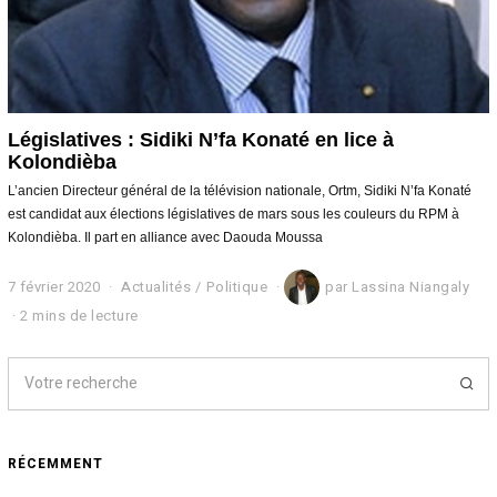
Législatives : Sidiki N’fa Konaté en lice à
Kolondièba
L’ancien Directeur général de la télévision nationale, Ortm, Sidiki N’fa Konaté
est candidat aux élections législatives de mars sous les couleurs du RPM à
Kolondièba. Il part en alliance avec Daouda Moussa
7 février 2020
7
Actualités
/
Politique
par
Lassina Niangaly
f
2 mins de lecture
é
v
r
i
e
r
2
RÉCEMMENT
0
2