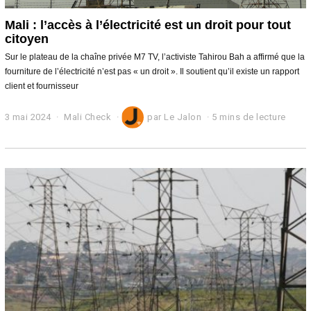
Mali : l’accès à l’électricité est un droit pour tout
citoyen
Sur le plateau de la chaîne privée M7 TV, l’activiste Tahirou Bah a affirmé que la
fourniture de l’électricité n’est pas « un droit ». Il soutient qu’il existe un rapport
client et fournisseur
3 mai 2024
3
Mali Check
par
Le Jalon
5 mins de lecture
m
a
i
2
0
2
4