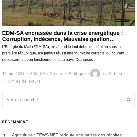
EDM-SA encrassée dans la crise énergétique :
Corruption, Indécence, Mauvaise gestion…
L’Energie du Mali (EDM-SA), mis à part le tout début de création sous la
première république, n’a jamais réussi une fourniture correcte du courant
nécessaire au bon fonctionnement du pays. Des crises
12 juin 2023
1
EDM-SA
/
Opinion
/
Politique
par
Sidi Dao
2
15 mins de lecture
j
u
i
n
2
0
2
RÉCEMMENT
3
Agriculture : FEWS NET redoute une baisse des récoltes