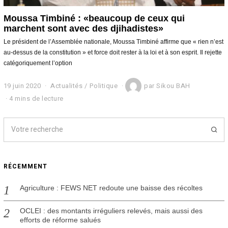
Moussa Timbiné : «beaucoup de ceux qui
marchent sont avec des djihadistes»
Le président de l’Assemblée nationale, Moussa Timbiné affirme que « rien n’est
au-dessus de la constitution » et force doit rester à la loi et à son esprit. Il rejette
catégoriquement l’option
19 juin 2020
1
Actualités
/
Politique
par
Sikou BAH
9
4 mins de lecture
j
u
i
n
2
0
2
RÉCEMMENT
0
Agriculture : FEWS NET redoute une baisse des récoltes
OCLEI : des montants irréguliers relevés, mais aussi des
efforts de réforme salués