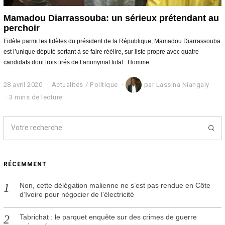
Mamadou Diarrassouba: un sérieux prétendant au
perchoir
Fidèle parmi les fidèles du président de la République, Mamadou Diarrassouba
est l’unique député sortant à se faire réélire, sur liste propre avec quatre
candidats dont trois tirés de l’anonymat total. Homme
28 avril 2020
2
Actualités
/
Politique
par
Lassina Niangaly
8
3 mins de lecture
a
v
r
i
l
2
0
RÉCEMMENT
2
0
Non, cette délégation malienne ne s’est pas rendue en Côte
d’Ivoire pour négocier de l’électricité
Tabrichat : le parquet enquête sur des crimes de guerre