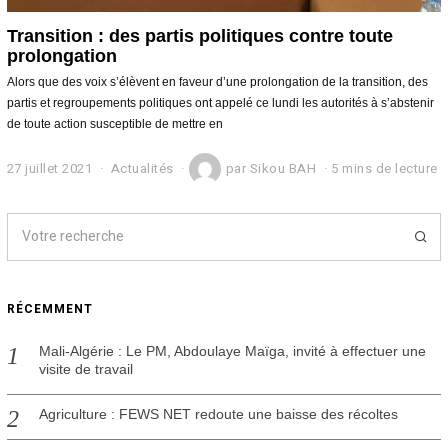
Transition : des partis politiques contre toute
prolongation
Alors que des voix s’élèvent en faveur d’une prolongation de la transition, des
partis et regroupements politiques ont appelé ce lundi les autorités à s’abstenir
de toute action susceptible de mettre en
27 juillet 2021
2
Actualités
par
Sikou BAH
5 mins de lecture
7
j
u
i
l
l
e
RÉCEMMENT
t
2
0
Mali-Algérie : Le PM, Abdoulaye Maïga, invité à effectuer une
2
visite de travail
1
Agriculture : FEWS NET redoute une baisse des récoltes